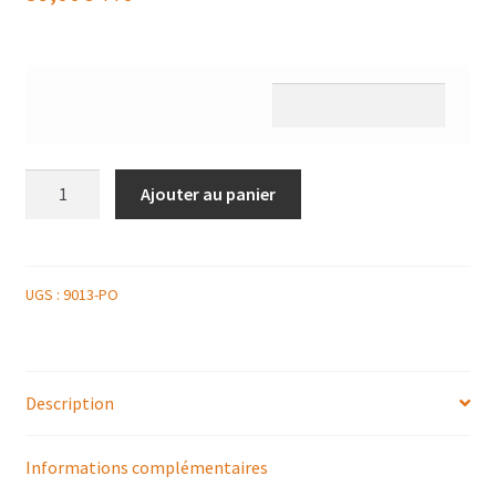
quantité
Ajouter au panier
de
PLATEAU
DE
SAUMON
UGS :
9013-PO
FUMÉ
DE
BOULOGNE
Description
SUR
MER
600g
Informations complémentaires