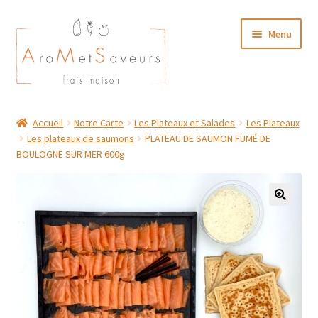
Aller
Aller
Menu
à
au
la
contenu
navigation
NOTRE CARTE TRAITEUR
Accueil
Notre Carte
Les Plateaux et Salades
Les Plateaux
Les plateaux de saumons
PLATEAU DE SAUMON FUMÉ DE
Plat du Jour/ Menu Week end
BOULOGNE SUR MER 600g
NOS BOUTIQUES
MON COMPTE