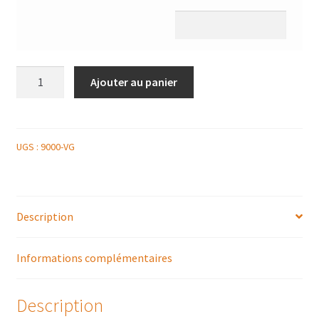
quantité
Ajouter au panier
de
PLATEAU
ROQUETTE
ANTIPASTI
UGS :
9000-VG
Description
Informations complémentaires
Description