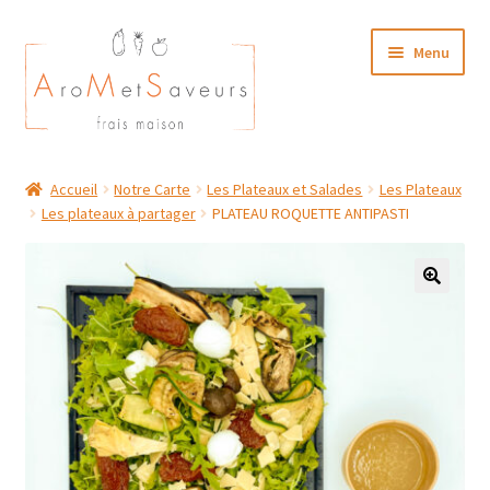
Aller
Aller
Menu
à
au
la
contenu
navigation
NOTRE CARTE TRAITEUR
Accueil
Notre Carte
Les Plateaux et Salades
Les Plateaux
Les plateaux à partager
PLATEAU ROQUETTE ANTIPASTI
Plat du Jour/ Menu Week end
NOS BOUTIQUES
MON COMPTE