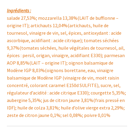
Ingrédients :
salade 27,53%; mozzarella 13,38%(LAIT de bufflonne –
origine IT); artichauts 12,04%(artichauts, huile de
tournesol, vinaigre de vin, sel, épices, antioxydant : acide
ascorbique, acidifiant : acide citrique); tomates séchées
9,37%(tomates séchées, huile végétales de tournesol, ail,
épices : persil, origan, vinaigre, acidifiant E330); parmesan
AOP 8,85%(LAIT – origine IT); oignon balsamique de
Modène IGP 8,03%(oignons borettane, eau, vinaigre
balsamique de Modène IGP (vinaigre de vin, moët raisin
concentré, colorant caramel E150d SULFITE), sucre, sel,
régulateur d’acidité : acide citrique E330); courgette 5,35%;
aubergine 5,35%; jus de citron jaune 3,81%(frais pressé en
IDF); huile de colza 3,81%; huile d’olive vierge extra 2,29%;
zeste de citron jaune 0,1%; sel 0,08%; poivre 0,01%