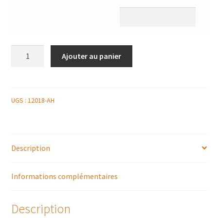
quantité
Ajouter au panier
de
POIRE
CARAMEL
10
UGS :
12018-AH
PERSONNES
Description
Informations complémentaires
Description