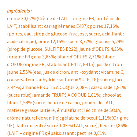
Ingrédients :
crème 30,07%(Crème de LAIT – origine FR, protéine de
LAIT, stabilisant : carraghénanes E407); poires 17,16%
(poires, eau, sirop de glucose-fructose, sucre, acidifiant :
acide citrique); poire 12,15%; sucre 8,77%; glucose 5,29%
(sirop de glucose, SULFITES E222); jaune d’OEUFS 4,35%
(origine FR); eau 3,65%; blanc d’OEUFS 2,71%(blanc
d’OEUF origine FR, stabilisant E412, E415); jus de citron
jaune 2,55%(eau, jus de citron, anti-oxydant : vitamine C,
conservateur : anhydride sulfureux SULFITE); sucre glace
2,44%; amande FRUITS A COQUE 2,08%; cassonade 1,81%
(sucre roux); amande FRUITS A COQUE 1,81%; chocolat
blanc 1,54%(sucre, beurre de cacao, poudre de LAIT,
matière grasse laitière, émulsifiant : lécithine de SOJA,
arôme naturel de vanille); gélatine de bœuf 1,11%(Origine
UE); lait concentré sucré 1,03%(LAIT, sucre); beurre 0,86%
(LAIT – origine FR); épaississant : pectine 0,61%