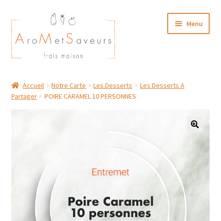
Aller
Aller
Menu
à
au
la
contenu
navigation
NOTRE CARTE TRAITEUR
Accueil
Notre Carte
Les Desserts
Les Desserts A
Partager
POIRE CARAMEL 10 PERSONNES
Plat du Jour/ Menu Week end
NOS BOUTIQUES
MON COMPTE