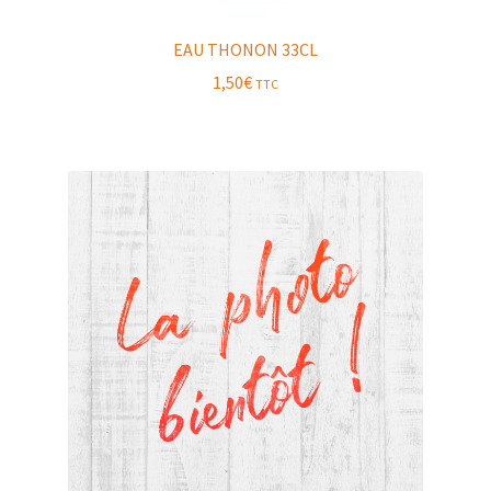
EAU THONON 33CL
1,50
€
TTC