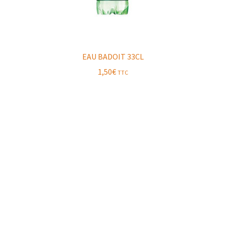
EAU BADOIT 33CL
1,50
€
TTC