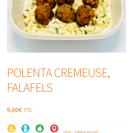
POLENTA CREMEUSE,
FALAFELS
9,60
€
TTC
UGS :
2360-D-VG-S0