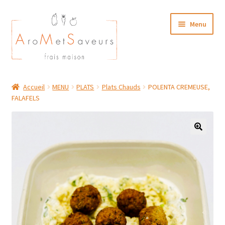
Aller
Aller
Menu
à
au
la
contenu
navigation
NOTRE CARTE TRAITEUR
Accueil
MENU
PLATS
Plats Chauds
POLENTA CREMEUSE,
FALAFELS
Plat du Jour/ Menu Week end
NOS BOUTIQUES
MON COMPTE