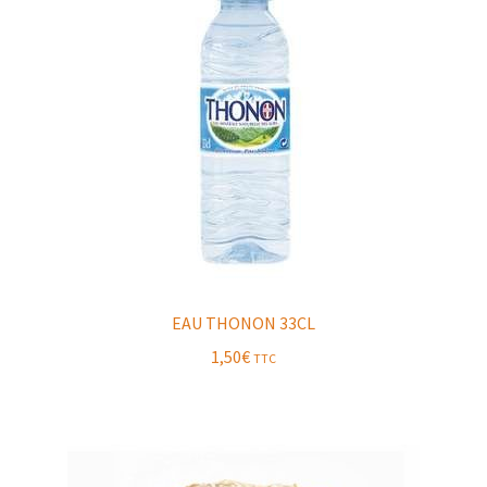
EAU THONON 33CL
1,50
€
TTC