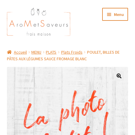
Aller
Aller
Menu
à
au
la
contenu
navigation
NOTRE CARTE TRAITEUR
Accueil
MENU
PLATS
Plats Froids
POULET, BILLES DE
PÂTES AUX LÉGUMES SAUCE FROMAGE BLANC
Plat du Jour/ Menu Week end
NOS BOUTIQUES
MON COMPTE