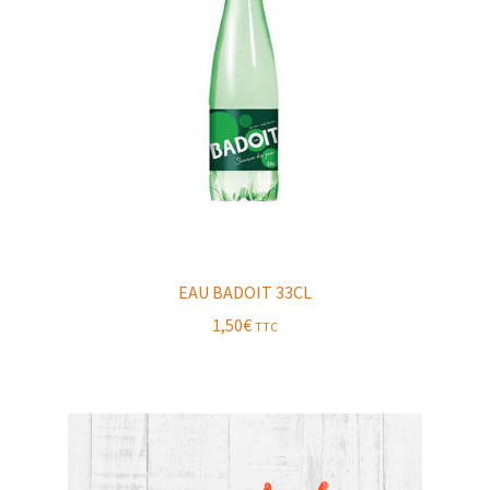
EAU BADOIT 33CL
1,50
€
TTC