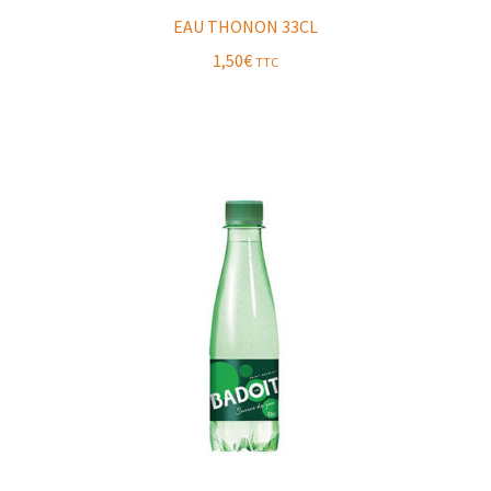
EAU THONON 33CL
1,50
€
TTC