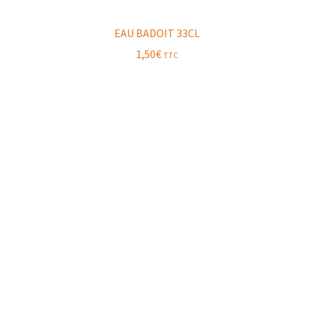
EAU BADOIT 33CL
1,50
€
TTC