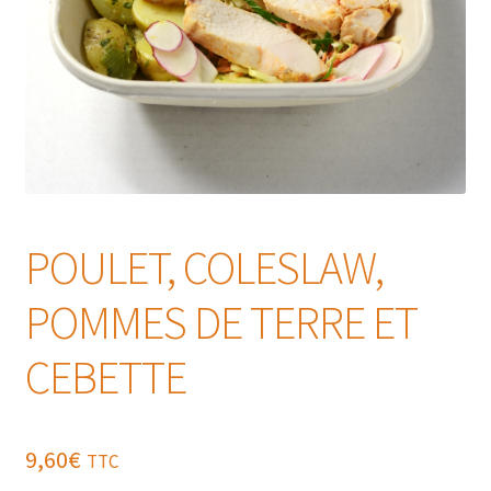
POULET, COLESLAW,
POMMES DE TERRE ET
CEBETTE
9,60
€
TTC