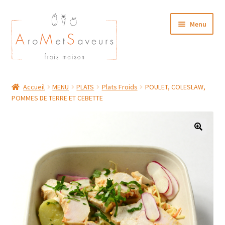
Aller
Aller
Menu
à
au
la
contenu
navigation
NOTRE CARTE TRAITEUR
Accueil
MENU
PLATS
Plats Froids
POULET, COLESLAW,
POMMES DE TERRE ET CEBETTE
Plat du Jour/ Menu Week end
NOS BOUTIQUES
MON COMPTE