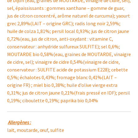
de Dijon (eau, graines de MOUTARDE, vinaigre de cidre, sel),
sel, épaississants : gommes xanthane – gomme de guar,
jus de citron concentré, arôme naturel de curcuma); yaourt
grec 2,89%(LAIT – origine GRC); radis long noir 2,59%;
huile de colza 1,81%; persil local 0,93%; jus de citron jaune
0,72%(eau, jus de citron, anti-oxydant : vitamine C,
conservateur : anhydride sulfureux SULFITE); sel 0,6%;
MOUTARDE bio 0,58%(eau, graines de MOUTARDE, vinaigre
de cidre, sel); vinaigre de cidre 0,54%(vinaigre de cidre,
conservateur : SULFITE acide de potassium E228); cebette
0,5%; échalotes 0,43%; fromage blanc 0,41%(LAIT –
origine FR) ; miel bio 0,38%; huile d’olive vierge extra
0,31%; jus de citron jaune 0,21%(frais pressé en IDF); persil
0,19%; ciboulette 0,19%; paprika bio 0,04%
Allergènes :
lait, moutarde, œuf, sulfite