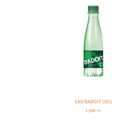
EAU BADOIT 33CL
1,50
€
TTC