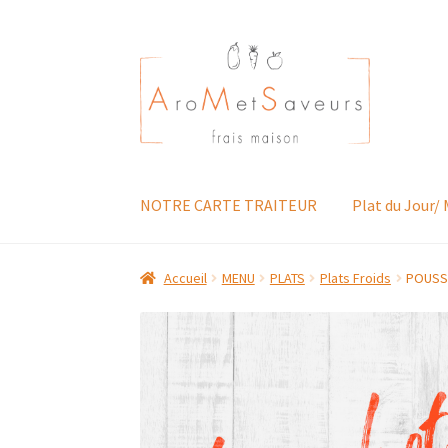
Aller
Aller
à
au
la
contenu
navigation
NOTRE CARTE TRAITEUR
Plat du Jour/
Accueil
MENU
PLATS
Plats Froids
POUSSE