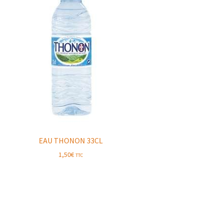
EAU THONON 33CL
1,50
€
TTC