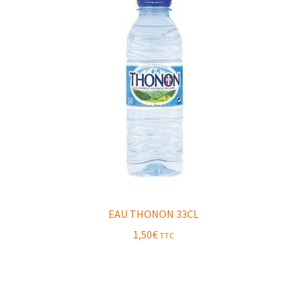
EAU THONON 33CL
1,50
€
TTC