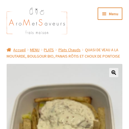
Aller
Aller
Menu
à
au
la
contenu
navigation
NOTRE CARTE TRAITEUR
Accueil
MENU
PLATS
Plats Chauds
QUASI DE VEAU A LA
MOUTARDE, BOULGOUR BIO, PANAIS RÔTIS ET CHOUX DE PONTOISE
Plat du Jour/ Menu Week end
NOS BOUTIQUES
MON COMPTE