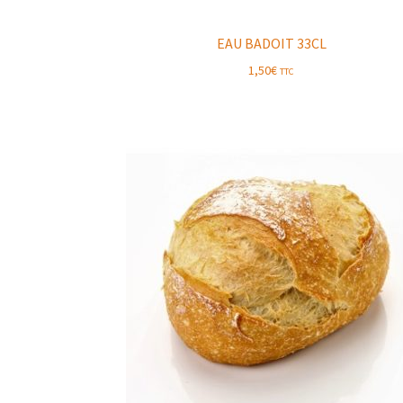
EAU BADOIT 33CL
1,50
€
TTC