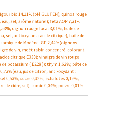
ulgour bio 14,11%(blé GLUTEN); quinoa rouge
 eau, sel, arôme naturel); feta AOP 7,31%
3,53%; oignon rouge local 3,01%; huile de
, sel, antioxydant : acide citrique), huile de
n balsamique de Modène IGP 2,44%(oignons
gre de vin, moët raisin concentré, colorant
acide citrique E330); vinaigre de vin rouge
e de potassium ( E228 )); thym 1,62%; pâte de
0,73%(eau, jus de citron, anti-oxydant :
 sel 0,53%; sucre 0,32%; échalotes 0,19%;
de cidre, sel); cumin 0,04%; poivre 0,01%