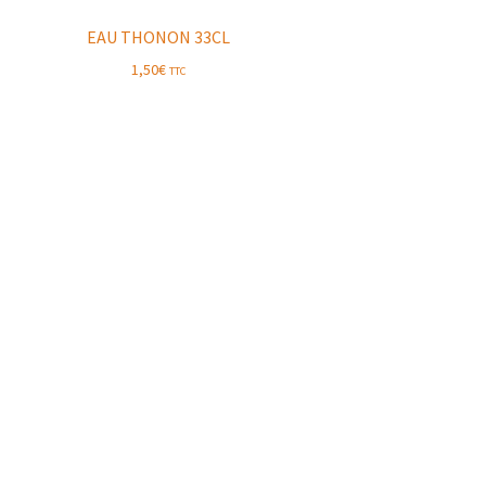
EAU THONON 33CL
1,50
€
TTC