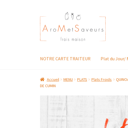
Aller
Aller
à
au
la
contenu
navigation
NOTRE CARTE TRAITEUR
Plat du Jour/
Accueil
MENU
PLATS
Plats Froids
QUINO
DE CUMIN