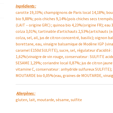
Ingrédients :
carotte 19,33%; champignons de Paris local 14,18%; bo
bio 9,88%; pois chiches 9,14%(pois chiches secs trempés,
(LAIT – origine GRC) ; quinoa bio 4,23%(origine FR); eau 
colza 3,01%; tartinable d’artichauts 2,53%(artichauts (eau
colza, sel, ail, jus de citron concentré, basilic); oigno
borettane, eau, vinaigre balsamique de Modène IGP (vinai
caramel E150d SULFITE), sucre, sel, régulateur d’acidité : 
1,62%(vinaigre de vin rouge, conservateur : SULFITE acid
SESAME 1,29%; coriandre local 0,87%; jus de citron jaune 
vitamine C, conservateur : anhydride sulfureux SULFITE);
MOUTARDE bio 0,05%(eau, graines de MOUTARDE, vinaigre 
Allergènes :
gluten, lait, moutarde, sésame, sulfite