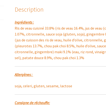
ET
Description
GINGEMBRE,
PLEUROTTES
ET
Ingrédients :
PAK
Ris de veau cuisiné 33.8% (ris de veau 16.4%, jus de veau (c
CHOI
1.07%, citronnelle, sauce soja (gluten, soja), gingembre 0
(jus de cuisson des ris de veau, huile d’olive, citronnell
(pleurotes 13.7%, chou pak choï 8.5%, huile d’olive, sauce
citronnelle, gingembre) maki 9.1% (eau, riz rond, vinaigr
sel), patate douce 8.9%, chou pak choï 1.3%
Allergènes :
soja, celeri, gluten, sesame, lactose
Consigne de réchauffe: