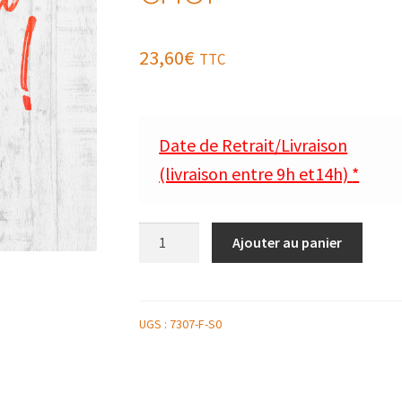
23,60
€
TTC
Date de Retrait/Livraison
(livraison entre 9h et14h)
*
quantité
Ajouter au panier
de
RIS
DE
VEAU
UGS :
7307-F-S0
RÔTI
AU
MIEL