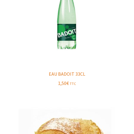
EAU BADOIT 33CL
1,50
€
TTC