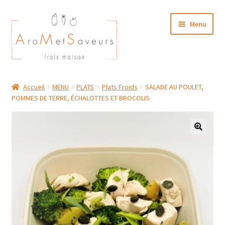
Aller
Aller
Menu
à
au
la
contenu
navigation
NOTRE CARTE TRAITEUR
Accueil
MENU
PLATS
Plats Froids
SALADE AU POULET,
POMMES DE TERRE, ÉCHALOTTES ET BROCOLIS
Plat du Jour/ Menu Week end
NOS BOUTIQUES
MON COMPTE