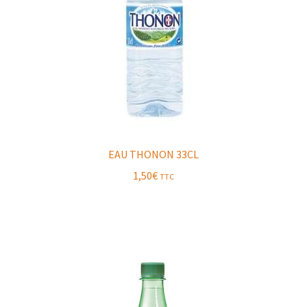
EAU THONON 33CL
1,50
€
TTC