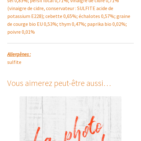
sel 0,83%; persil local 0,71%; vinaigre de cidre 0,71%
(vinaigre de cidre, conservateur : SULFITE acide de
potassium E228); cebette 0,65%; échalotes 0,57%; graine
de courge bio EU 0,53%; thym 0,47%; paprika bio 0,02%;
poivre 0,01%
Allergènes :
sulfite
Vous aimerez peut-être aussi…