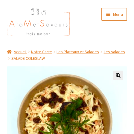
Aller
Aller
Menu
à
au
la
contenu
navigation
NOTRE CARTE TRAITEUR
Accueil
Notre Carte
Les Plateaux et Salades
Les salades
SALADE COLESLAW
Plat du Jour/ Menu Week end
NOS BOUTIQUES
MON COMPTE