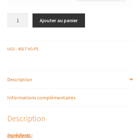
quantité
Ajouter au panier
de
SALADE
COLESLAW
UGS :
4017-VG-PE
Description
Informations complémentaires
Description
Ingrédients :