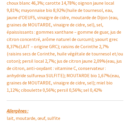
choux blanc 46,3%; carotte 14,78%; oignon jaune local
9,81%; mayonnaise bio 8,92%(huile de tournesol, eau,
jaune d’OEUFS, vinaigre de cidre, moutarde de Dijon (eau,
graines de MOUTARDE, vinaigre de cidre, sel), sel,
épaississants : gommes xanthane – gomme de guar, jus de
citron concentré, arôme naturel de curcum); yaourt grec
8,37%(LAIT – origine GRC); raisins de Corinthe 2,7%
(raisins secs de Corinthe, huile végétale de tournesol et/ou
coton); persil local 2,7%; jus de citron jaune 2,09%(eau, jus
de citron, anti-oxydant : vitamine C, conservateur :
anhydride sulfureux SULFITE); MOUTARDE bio 1,67%(eau,
graines de MOUTARDE, vinaigre de cidre, sel); miel bio
1,12%; ciboulette 0,56%; persil 0,56%; sel 0,42%
Allergènes :
lait, moutarde, œuf, sulfite