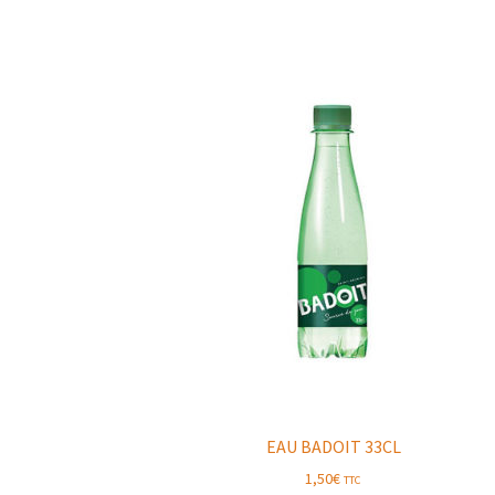
EAU BADOIT 33CL
1,50
€
TTC