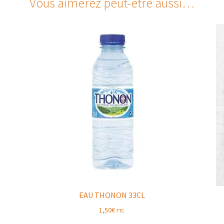
Vous aimerez peut-être aussi…
EAU THONON 33CL
1,50
€
TTC