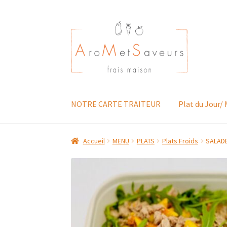
Aller
Aller
à
au
la
contenu
navigation
NOTRE CARTE TRAITEUR
Plat du Jour/
Accueil
MENU
PLATS
Plats Froids
SALADE