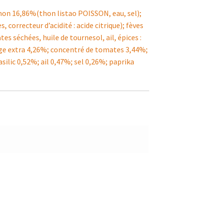
hon 16,86%(thon listao POISSON, eau, sel);
orrecteur d’acidité : acide citrique); fèves
 séchées, huile de tournesol, ail, épices :
vierge extra 4,26%; concentré de tomates 3,44%;
ilic 0,52%; ail 0,47%; sel 0,26%; paprika