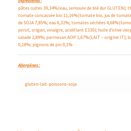
Ingrédients :
pâtes cuites 39,34%(eau, semoule de blé dur GLUTEN); t
tomate concassée bio 11,16%(tomate bio, jus de tomates, c
de SOJA 7,85%; eau 6,32%; tomates séchées 4,68%(tomates
persil, origan, vinaigre, acidifiant E330); huile d’olive 
salade 2,89%; parmesan AOP 1,67%(LAIT – origine IT); bas
0,18%; pignons de pin 0,1%
Allergènes :
gluten-lait-poissons-soja