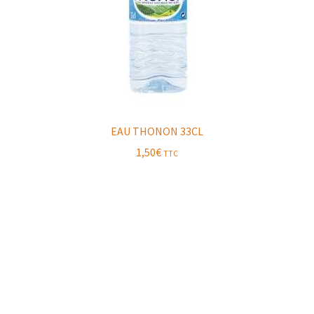
EAU THONON 33CL
1,50
€
TTC