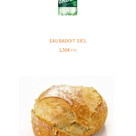
EAU BADOIT 33CL
1,50
€
TTC