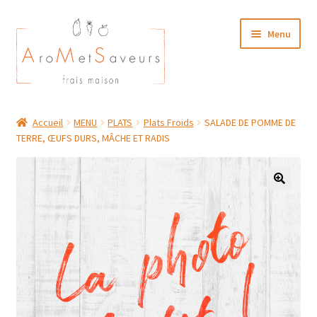
Aller
Aller
Menu
à
au
la
contenu
navigation
NOTRE CARTE TRAITEUR
Accueil
MENU
PLATS
Plats Froids
SALADE DE POMME DE
TERRE, ŒUFS DURS, MÂCHE ET RADIS
Plat du Jour/ Menu Week end
NOS BOUTIQUES
MON COMPTE