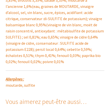
5,83%; brocolis 5,35%; salade 5,35%; moutarde à
l’ancienne 1,6%(eau, graines de MOUTARDE, vinaigre
d’alcool, sel, vin blanc, sucre, épices, acidifiant :acide
citrique, conservateur :di-SULFITE de potassium); vinaigre
balsamique blanc 0,95%(vinaigre de vin blanc, moët de
raisin concentré, antioxydant : métabisulfite de potassium
SULFITE) ; sel 0,81%; eau 0,65%; vinaigre de cidre 0,64%
(vinaigre de cidre, conservateur : SULFITE acide de
potassium E228); persil local 0,64%; cebette 0,59%;
échalotes 0,51%; thym 0,41%; fenouil 0,03%; paprika bio
0,02%; fenouil 0,02%; poivre 0,01%
Allergènes :
moutarde, sulfite
Vous aimerez peut-être aussi…