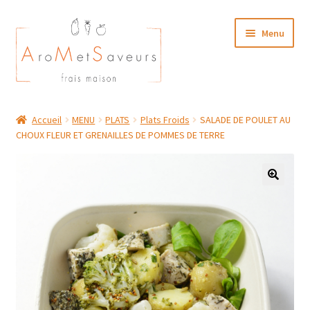
Aller
Aller
Menu
à
au
la
contenu
navigation
NOTRE CARTE TRAITEUR
Accueil
MENU
PLATS
Plats Froids
SALADE DE POULET AU
CHOUX FLEUR ET GRENAILLES DE POMMES DE TERRE
Plat du Jour/ Menu Week end
NOS BOUTIQUES
MON COMPTE