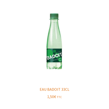
EAU BADOIT 33CL
1,50
€
TTC