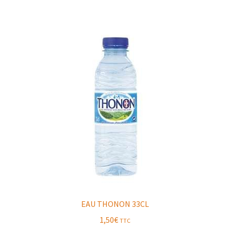
EAU THONON 33CL
1,50
€
TTC