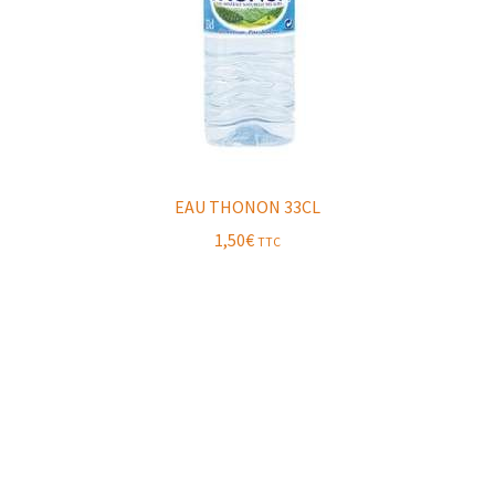
EAU THONON 33CL
1,50
€
TTC