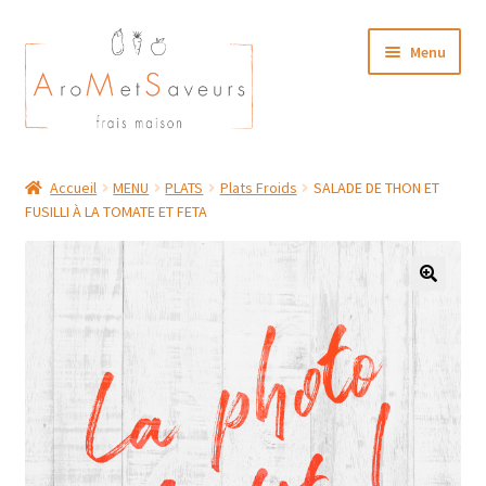
Aller
Aller
Menu
à
au
la
contenu
navigation
NOTRE CARTE TRAITEUR
Accueil
MENU
PLATS
Plats Froids
SALADE DE THON ET
FUSILLI À LA TOMATE ET FETA
Plat du Jour/ Menu Week end
NOS BOUTIQUES
MON COMPTE