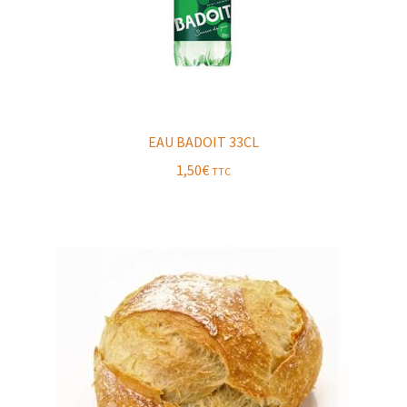
EAU BADOIT 33CL
1,50
€
TTC