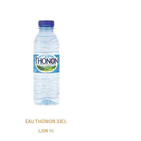
EAU THONON 33CL
1,50
€
TTC