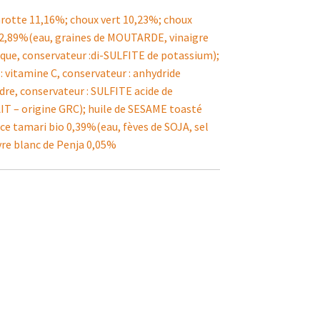
carotte 11,16%; choux vert 10,23%; choux
e 2,89%(eau, graines de MOUTARDE, vinaigre
itrique, conservateur :di-SULFITE de potassium);
 : vitamine C, conservateur : anhydride
idre, conservateur : SULFITE acide de
AIT – origine GRC); huile de SESAME toasté
uce tamari bio 0,39%(eau, fèves de SOJA, sel
ivre blanc de Penja 0,05%