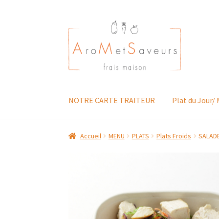
Aller
Aller
à
au
la
contenu
navigation
NOTRE CARTE TRAITEUR
Plat du Jour/
Accueil
MENU
PLATS
Plats Froids
SALADE