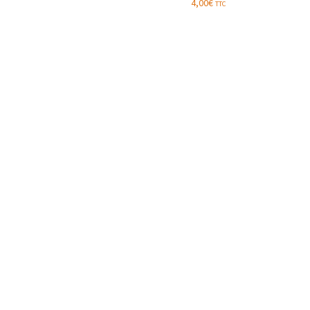
4,00
€
TTC