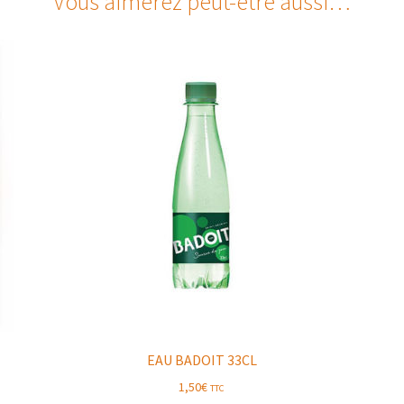
Vous aimerez peut-être aussi…
EAU BADOIT 33CL
1,50
€
TTC