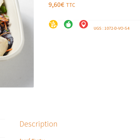
9,60
€
TTC
UGS :
1072-D-VO-S4
Description