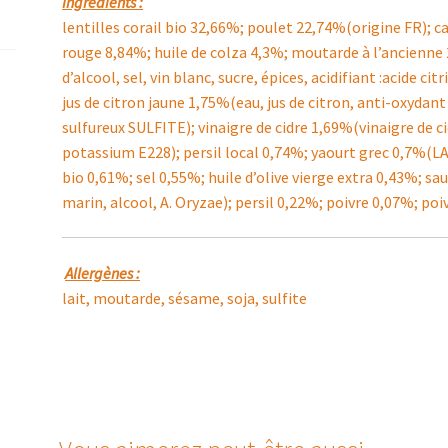
Ingrédients :
lentilles corail bio 32,66%; poulet 22,74%(origine FR); 
rouge 8,84%; huile de colza 4,3%; moutarde à l’ancienn
d’alcool, sel, vin blanc, sucre, épices, acidifiant :acide c
jus de citron jaune 1,75%(eau, jus de citron, anti-oxydant
sulfureux SULFITE); vinaigre de cidre 1,69%(vinaigre de c
potassium E228); persil local 0,74%; yaourt grec 0,7%(L
bio 0,61%; sel 0,55%; huile d’olive vierge extra 0,43%; sa
marin, alcool, A. Oryzae); persil 0,22%; poivre 0,07%; po
Allergènes :
lait, moutarde, sésame, soja, sulfite