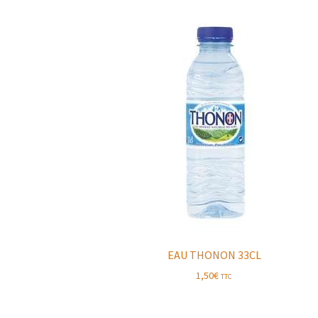
EAU THONON 33CL
1,50
€
TTC