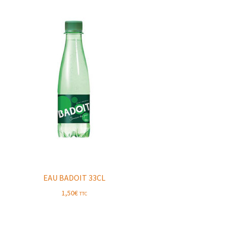
EAU BADOIT 33CL
1,50
€
TTC