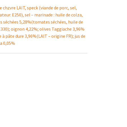
chzvre LAIT, speck (viande de porc, sel,
eur: E250), sel – marinade : huile de colza,
es séchées 5,28%(tomates séchées, huile de
nt E330); oignon 4,22%; olives Taggiache 3,96%
age à pâte dure 3,96%(LAIT – origine FR); jus de
ma 0,05%