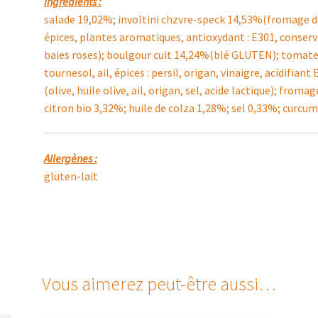
Ingrédients :
salade 19,02%; involtini chzvre-speck 14,53%(fromage de 
épices, plantes aromatiques, antioxydant : E301, conservat
baies roses); boulgour cuit 14,24%(blé GLUTEN); tomat
tournesol, ail, épices : persil, origan, vinaigre, acidifia
(olive, huile olive, ail, origan, sel, acide lactique); from
citron bio 3,32%; huile de colza 1,28%; sel 0,33%; curcu
Allergènes :
gluten-lait
Vous aimerez peut-être aussi…