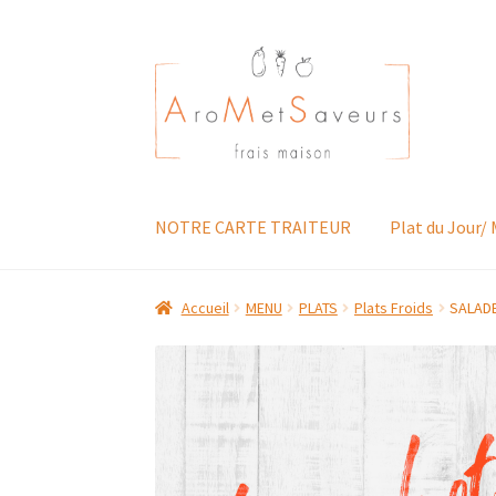
Aller
Aller
à
au
la
contenu
navigation
NOTRE CARTE TRAITEUR
Plat du Jour/
Accueil
MENU
PLATS
Plats Froids
SALADE