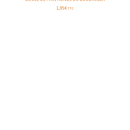
1,95
€
TTC