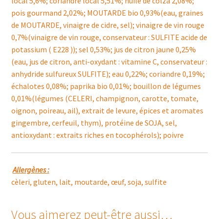
local 5,6%; coriandre local 5,51%; huile de colza 2,08%;
pois gourmand 2,02%; MOUTARDE bio 0,93%(eau, graines
de MOUTARDE, vinaigre de cidre, sel); vinaigre de vin rouge
0,7%(vinaigre de vin rouge, conservateur : SULFITE acide de
potassium ( E228 )); sel 0,53%; jus de citron jaune 0,25%
(eau, jus de citron, anti-oxydant : vitamine C, conservateur :
anhydride sulfureux SULFITE); eau 0,22%; coriandre 0,19%;
échalotes 0,08%; paprika bio 0,01%; bouillon de légumes
0,01%(légumes (CELERI, champignon, carotte, tomate,
oignon, poireau, ail), extrait de levure, épices et aromates
gingembre, cerfeuil, thym), protéine de SOJA, sel,
antioxydant : extraits riches en tocophérols); poivre
Allergènes :
cèleri, gluten, lait, moutarde, œuf, soja, sulfite
Vous aimerez peut-être aussi…