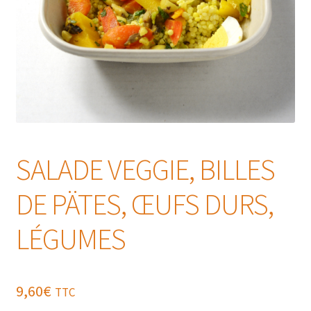
SALADE VEGGIE, BILLES
DE PÄTES, ŒUFS DURS,
LÉGUMES
9,60
€
TTC