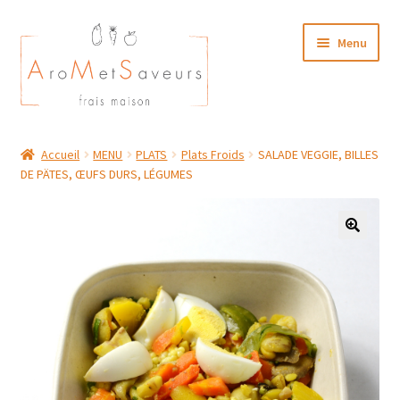
Aller
Aller
Menu
à
au
la
contenu
navigation
NOTRE CARTE TRAITEUR
Accueil
MENU
PLATS
Plats Froids
SALADE VEGGIE, BILLES
DE PÄTES, ŒUFS DURS, LÉGUMES
Plat du Jour/ Menu Week end
NOS BOUTIQUES
MON COMPTE