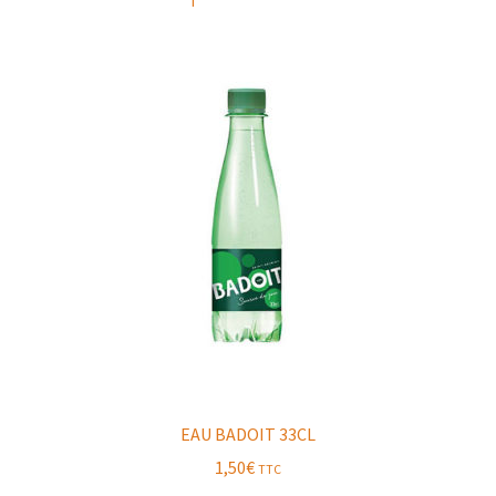
EAU BADOIT 33CL
1,50
€
TTC