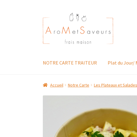
Aller
Aller
à
au
la
contenu
navigation
NOTRE CARTE TRAITEUR
Plat du Jour/
Accueil
Notre Carte
Les Plateaux et Salade