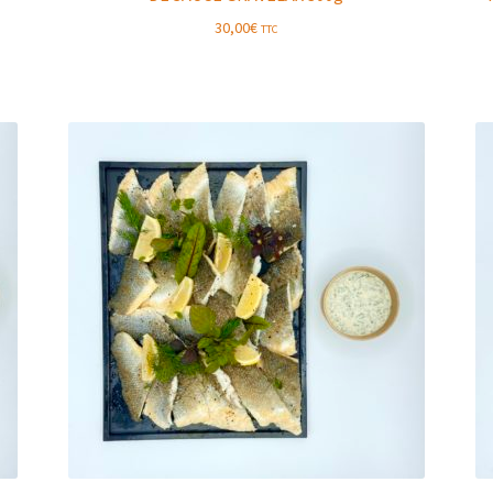
30,00
€
TTC