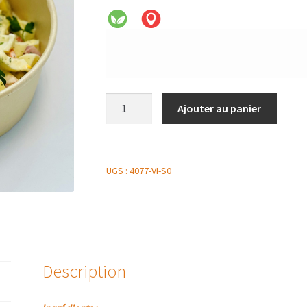
quantité
Ajouter au panier
de
SALADIER
DE
PIEMONTAISE
UGS :
4077-VI-S0
Description