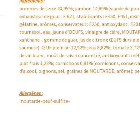
Ingrédients :
pommes de terre 40,95%; jambon 14,89%(viande de porc (o
exhausteur de gout : E 621, stabilisants : E450, E451, dext
gélatine, arômes, conservateur : E250, antioxydant : E30
tournesol, eau, jaune d’OEUFS, vinaigre de cidre, MOUTA
xanthane – gomme de guar, jus de citron); ŒUFS durs plein
saumure); ŒUF plein air 12,92%; eau 8,82%; tomate 3,72
de vin blanc, moût de raisin concentré, antixoydant : mét
plat frais 1,23%; cornichons 0,81%(cornichons, conservat
d’alcool, oignons, sel, graines de MOUTARDE, arôme); per
Allergènes :
moutarde-oeuf-sulfite-