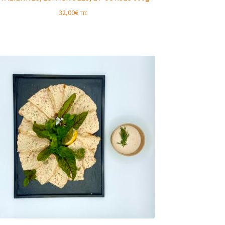
32,00
€
TTC