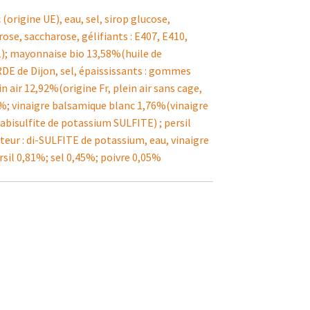
rigine UE), eau, sel, sirop glucose,
rose, saccharose, gélifiants : E407, E410,
1); mayonnaise bio 13,58%(huile de
RDE de Dijon, sel, épaississants : gommes
 air 12,92%(origine Fr, plein air sans cage,
%; vinaigre balsamique blanc 1,76%(vinaigre
abisulfite de potassium SULFITE) ; persil
eur : di-SULFITE de potassium, eau, vinaigre
sil 0,81%; sel 0,45%; poivre 0,05%