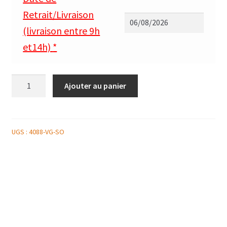
Retrait/Livraison
(livraison entre 9h
et14h)
*
quantité
Ajouter au panier
de
SALADIER
DE
SALADE
UGS :
4088-VG-SO
VERTE
ET
SAUCE