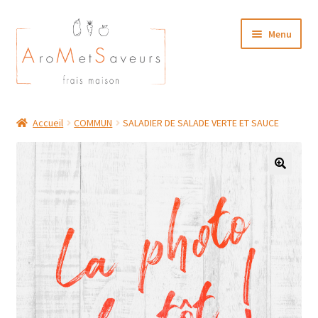
Aller
Aller
Menu
à
au
la
contenu
navigation
NOTRE CARTE TRAITEUR
Accueil
COMMUN
SALADIER DE SALADE VERTE ET SAUCE
Plat du Jour/ Menu Week end
NOS BOUTIQUES
MON COMPTE