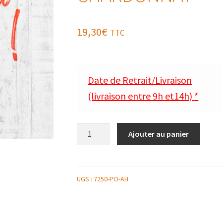
19,30
€
TTC
Date de Retrait/Livraison
(livraison entre 9h et14h)
*
quantité
Ajouter au panier
de
SANDRE
ROTI,
RISOTTO
UGS :
7250-PO-AH
DE
QUINOA
AUX