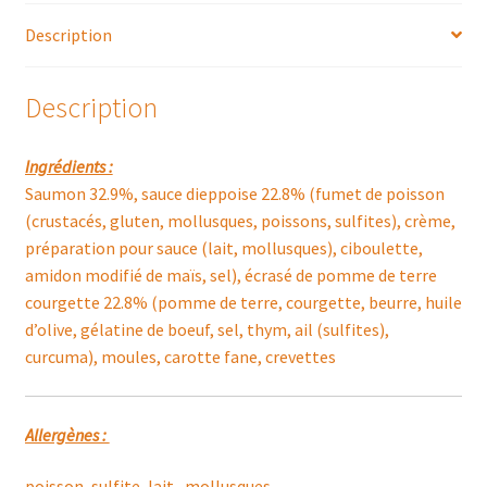
DE
Description
LÉGUMES
ET
ÉCRASE
Description
DE
POMMES
Ingrédients :
DE
Saumon 32.9%, sauce dieppoise 22.8% (fumet de poisson
TERRE
(crustacés, gluten, mollusques, poissons, sulfites), crème,
préparation pour sauce (lait, mollusques), ciboulette,
amidon modifié de maïs, sel), écrasé de pomme de terre
courgette 22.8% (pomme de terre, courgette, beurre, huile
d’olive, gélatine de boeuf, sel, thym, ail (sulfites),
curcuma), moules, carotte fane, crevettes
Allergènes :
poisson, sulfite, lait , mollusques