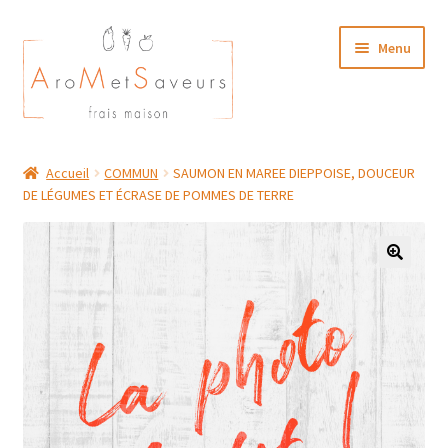
Aller
Aller
Menu
à
au
la
contenu
navigation
NOTRE CARTE TRAITEUR
Accueil
COMMUN
SAUMON EN MAREE DIEPPOISE, DOUCEUR
DE LÉGUMES ET ÉCRASE DE POMMES DE TERRE
Plat du Jour/ Menu Week end
NOS BOUTIQUES
MON COMPTE