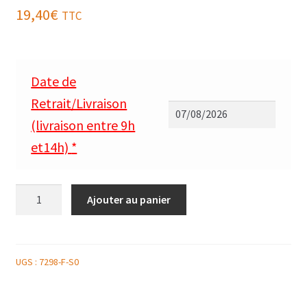
19,40
€
TTC
Date de
Retrait/Livraison
(livraison entre 9h
et14h)
*
quantité
Ajouter au panier
de
SAUMON
EN
MAREE
UGS :
7298-F-S0
DIEPPOISE,
DOUCEUR