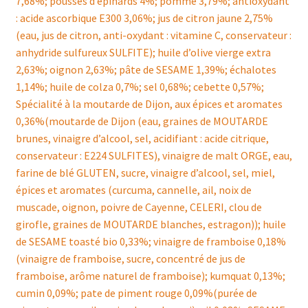
7,68%; pousses d’épinards 4%; pomme 3,79%; antioxydant
: acide ascorbique E300 3,06%; jus de citron jaune 2,75%
(eau, jus de citron, anti-oxydant : vitamine C, conservateur :
anhydride sulfureux SULFITE); huile d’olive vierge extra
2,63%; oignon 2,63%; pâte de SESAME 1,39%; échalotes
1,14%; huile de colza 0,7%; sel 0,68%; cebette 0,57%;
Spécialité à la moutarde de Dijon, aux épices et aromates
0,36%(moutarde de Dijon (eau, graines de MOUTARDE
brunes, vinaigre d’alcool, sel, acidifiant : acide citrique,
conservateur : E224 SULFITES), vinaigre de malt ORGE, eau,
farine de blé GLUTEN, sucre, vinaigre d’alcool, sel, miel,
épices et aromates (curcuma, cannelle, ail, noix de
muscade, oignon, poivre de Cayenne, CELERI, clou de
girofle, graines de MOUTARDE blanches, estragon)); huile
de SESAME toasté bio 0,33%; vinaigre de framboise 0,18%
(vinaigre de framboise, sucre, concentré de jus de
framboise, arôme naturel de framboise); kumquat 0,13%;
cumin 0,09%; pate de piment rouge 0,09%(purée de