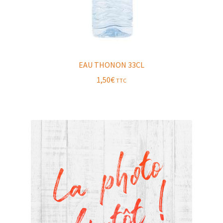
EAU THONON 33CL
1,50
€
TTC