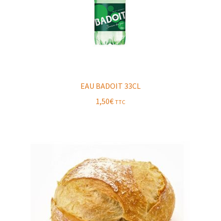
EAU BADOIT 33CL
1,50
€
TTC