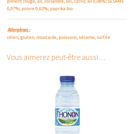
piment rouge, ail, coriandre, sel, carvi); ail 0,08%; SESAME
0,07%; poivre 0,02%; paprika bio
Allergènes :
céleri, gluten, moutarde, poissons, sésame, sulfite
Vous aimerez peut-être aussi…