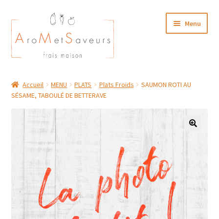
Aller
Aller
Menu
à
au
la
contenu
navigation
NOTRE CARTE TRAITEUR
Accueil
MENU
PLATS
Plats Froids
SAUMON ROTI AU
SÉSAME, TABOULÉ DE BETTERAVE
Plat du Jour/ Menu Week end
NOS BOUTIQUES
MON COMPTE