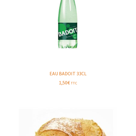
EAU BADOIT 33CL
1,50
€
TTC