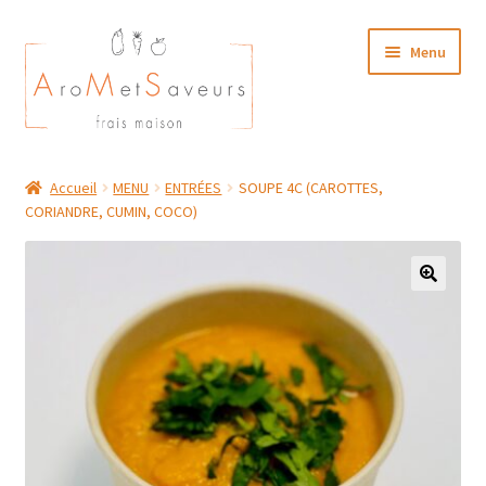
Aller
Aller
Menu
à
au
la
contenu
navigation
NOTRE CARTE TRAITEUR
Accueil
MENU
ENTRÉES
SOUPE 4C (CAROTTES,
CORIANDRE, CUMIN, COCO)
Plat du Jour/ Menu Week end
NOS BOUTIQUES
MON COMPTE