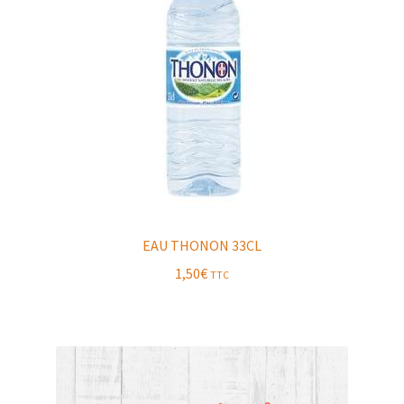
EAU THONON 33CL
1,50
€
TTC