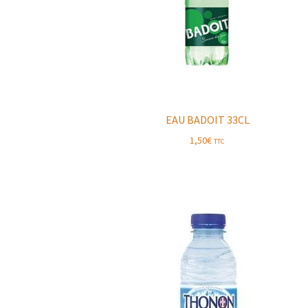
EAU BADOIT 33CL
1,50
€
TTC