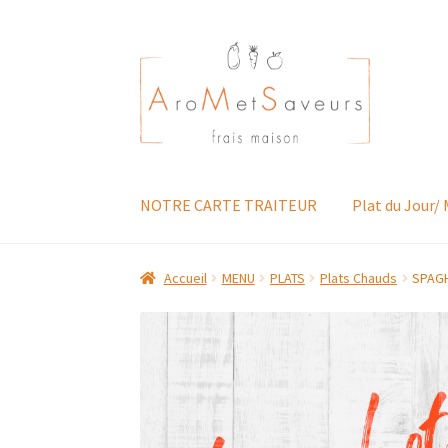
Aller
Aller
à
au
la
contenu
navigation
NOTRE CARTE TRAITEUR
Plat du Jour/
Accueil
MENU
PLATS
Plats Chauds
SPAG