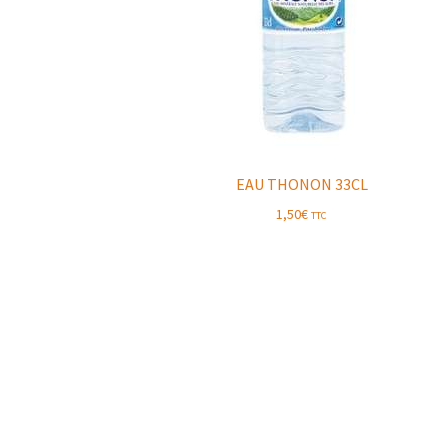
EAU THONON 33CL
1,50
€
TTC