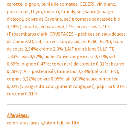
carotte, oignon, purée de tomates, CELERI, vin blanc,
poivre noir, thym, laurier), brandy, sel, sauce(vinaigre
d’alcool, poivre de Cayenne, sel)); tomate concassée bio
3,19%(tomate); échalotes 3,17%; écrevisses 2,71%
(Procambarus clarki CRUSTACES – pêchées en eaux douces
de Chine FAO, sel, correcteurs d’acidité : E260, E270); huile
de colza 2,34%; crème 2,3%(LAIT); vin blanc SULFITE
1,33%; eau 0,92%; huile d’olive vierge extra 0,71%; sel
0,69%; oignon 0,47%; concentré de tomate 0,31%; beurre
0,28%(LAIT pasteurisé); farine bio 0,23%(blé GLUTEN);
cognac 0,22%; poivre 0,05%; ail 0,03%; sauce pimentée
0,02%(vinaigre d’alcool, piment rouge, sel); paprika 0,01%;
curcuma 0,01%
Allergènes :
celeri-crustaces-gluten-lait-sulfite-