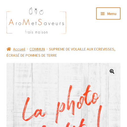
Aller
Aller
Menu
à
au
la
contenu
navigation
NOTRE CARTE TRAITEUR
Accueil
COMMUN
SUPREME DE VOLAILLE AUX ECREVISSES,
ÉCRASÉ DE POMMES DE TERRE
Plat du Jour/ Menu Week end
NOS BOUTIQUES
MON COMPTE