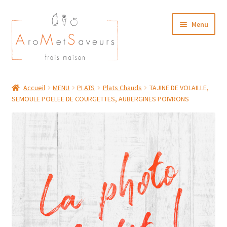
Aller
Aller
Menu
à
au
la
contenu
navigation
NOTRE CARTE TRAITEUR
Accueil
MENU
PLATS
Plats Chauds
TAJINE DE VOLAILLE,
SEMOULE POELEE DE COURGETTES, AUBERGINES POIVRONS
Plat du Jour/ Menu Week end
NOS BOUTIQUES
MON COMPTE