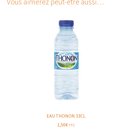
Vous aimerez peut-être aussi…
EAU THONON 33CL
1,50
€
TTC