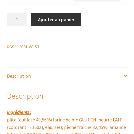
quantité
Ajouter au panier
de
TARTE
ENTIÈRE
PÊCHES
UGS :
12091-VG-S3
Description
Description
Ingrédients :
pâte feuilleté 40,56%(farine de blé GLUTEN, beurre LAIT
(colorant : E160a), eau, sel); pèche fraiche 32,45%; amande