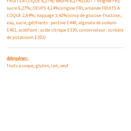
FRUITS A COQUE 6,27%; beurre 6,27%(LAIT – origine FR);
sucre 6,27%; OEUFS 4,14%(origine FR); amande FRUITS A
COQUE 2,64%; nappage 1,42%(sirop de glucose-fructose,
eau, sucre, gélifiants : pectine E440, alginate de sodium
E401, acidifiant : acide citrique E330, conservateur : sorbate
de potassium E202)
Allergènes :
fruits a coque, gluten, lait, œuf