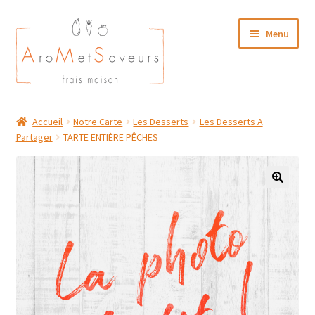
Aller
Aller
Menu
à
au
la
contenu
navigation
NOTRE CARTE TRAITEUR
Accueil
Notre Carte
Les Desserts
Les Desserts A
Partager
TARTE ENTIÈRE PÊCHES
Plat du Jour/ Menu Week end
NOS BOUTIQUES
MON COMPTE