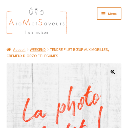
Aller
Aller
Menu
à
au
la
contenu
navigation
NOTRE CARTE TRAITEUR
Accueil
WEEKEND
TENDRE FILET BŒUF AUX MORILLES,
CREMEUX D’ORZO ET LÉGUMES
Plat du Jour/ Menu Week end
NOS BOUTIQUES
MON COMPTE