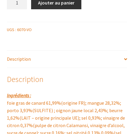
Ajouter au panier
de
TRANCHE
DE
FOIE
UGS :
6070-VO
GRAS,
CHUTNEY
DE
Description
MANGUE
Description
Ingrédients :
foie gras de canard 61,99%(origine FR); mangue 28,32%;
porto 3,93%(SULFITE) ; oignon jaune local 2,43%; beurre
1,62%(LAIT – origine principale UE); sel 0,93%; vinaigre de
citron 0,37%(pulpe de citron Calamansi, vinaigre d’alcool,
sucre de canne); sucre 0,16%; sel nitrité 0,13% 0,09%(sel,