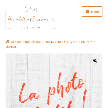
Aller
Aller
Menu
à
au
la
contenu
navigation
NOTRE CARTE TRAITEUR
Accueil
Non classé
TRANCHE DE FOIE GRAS, CHUTNEY DE
MANGUE
Plat du Jour/ Menu Week end
NOS BOUTIQUES
MON COMPTE