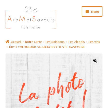
Aller
Aller
Menu
à
au
la
contenu
navigation
NOTRE CARTE TRAITEUR
Accueil
Notre Carte
Les Boissons
Les Alcools
Les Vins
UBY 3 COLOMBARD SAUVIGNON COTES DE GASCOGNE
Plat du Jour/ Menu Week end
NOS BOUTIQUES
MON COMPTE