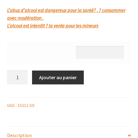
L’abus d’alcool est dangereux pour la santé? , ? consommer
avec modération .
L’alcool est interdit ? la vente pour les mineurs
quantité
Ajouter au panier
de
UBY
3
COLOMBARD
UGS :
15211-S0
SAUVIGNON
COTES
DE
Description
GASCOGNE