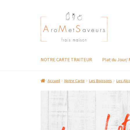
Aller
Aller
à
au
la
contenu
navigation
NOTRE CARTE TRAITEUR
Plat du Jour/
Accueil
Notre Carte
Les Boissons
Les Alc