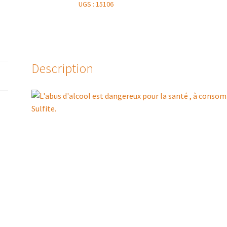
GRIVES
UGS :
15106
2019
(LIQUOREUX
)
Description
Sulfite.