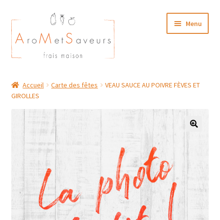
Aller
Aller
Menu
à
au
la
contenu
navigation
NOTRE CARTE TRAITEUR
Accueil
Carte des fêtes
VEAU SAUCE AU POIVRE FÈVES ET
GIROLLES
Plat du Jour/ Menu Week end
NOS BOUTIQUES
MON COMPTE