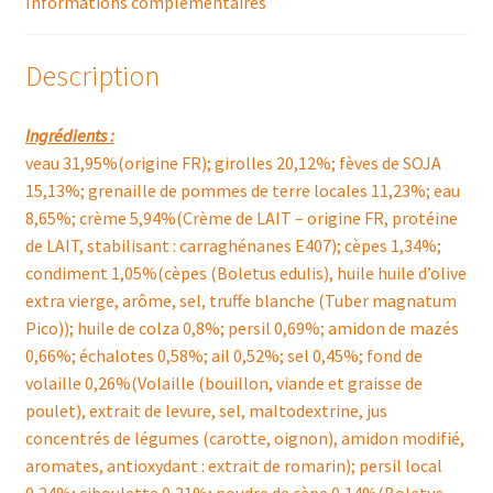
Informations complémentaires
Description
Ingrédients :
veau 31,95%(origine FR); girolles 20,12%; fèves de SOJA
15,13%; grenaille de pommes de terre locales 11,23%; eau
8,65%; crème 5,94%(Crème de LAIT – origine FR, protéine
de LAIT, stabilisant : carraghénanes E407); cèpes 1,34%;
condiment 1,05%(cèpes (Boletus edulis), huile huile d’olive
extra vierge, arôme, sel, truffe blanche (Tuber magnatum
Pico)); huile de colza 0,8%; persil 0,69%; amidon de mazés
0,66%; échalotes 0,58%; ail 0,52%; sel 0,45%; fond de
volaille 0,26%(Volaille (bouillon, viande et graisse de
poulet), extrait de levure, sel, maltodextrine, jus
concentrés de légumes (carotte, oignon), amidon modifié,
aromates, antioxydant : extrait de romarin); persil local