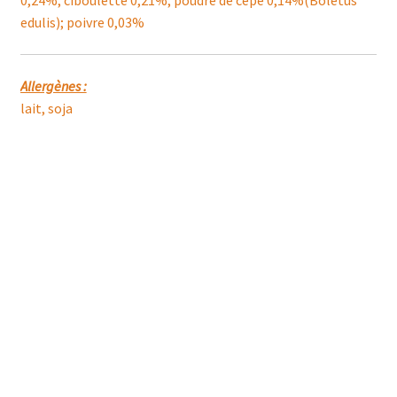
0,24%; ciboulette 0,21%; poudre de cèpe 0,14%(Boletus
edulis); poivre 0,03%
Allergènes :
lait, soja