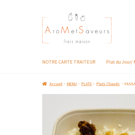
Aller
Aller
à
au
la
contenu
navigation
NOTRE CARTE TRAITEUR
Plat du Jour/
Accueil
MENU
PLATS
Plats Chauds
YASSA