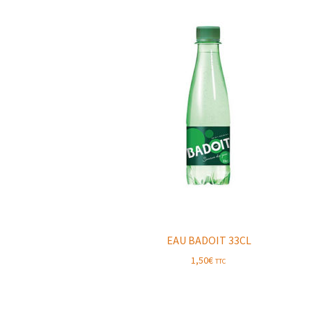
EAU BADOIT 33CL
1,50
€
TTC