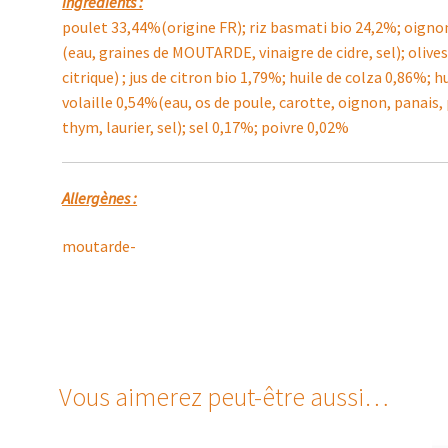
Ingrédients :
poulet 33,44%(origine FR); riz basmati bio 24,2%; oig
(eau, graines de MOUTARDE, vinaigre de cidre, sel); olives
citrique) ; jus de citron bio 1,79%; huile de colza 0,86%; h
volaille 0,54%(eau, os de poule, carotte, oignon, panais, p
thym, laurier, sel); sel 0,17%; poivre 0,02%
Allergènes :
moutarde-
Vous aimerez peut-être aussi…