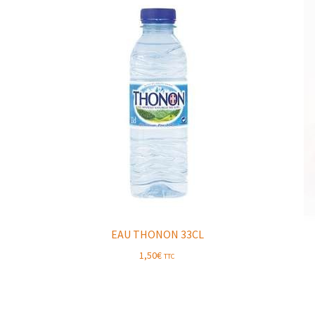
EAU THONON 33CL
1,50
€
TTC