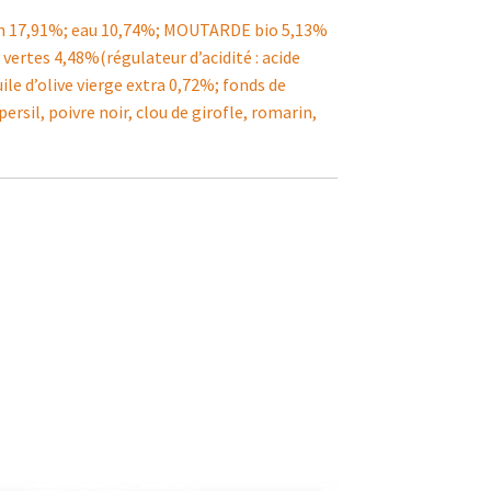
non 17,91%; eau 10,74%; MOUTARDE bio 5,13%
 vertes 4,48%(régulateur d’acidité : acide
uile d’olive vierge extra 0,72%; fonds de
ersil, poivre noir, clou de girofle, romarin,