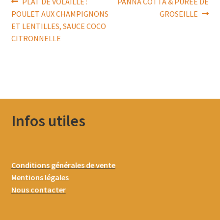
Navigation
Article
Article
PLAT DE VOLAILLE :
PANNA COTTA & PUREE DE
précédent :
suivant :
POULET AUX CHAMPIGNONS
GROSEILLE
de
ET LENTILLES, SAUCE COCO
l’article
CITRONNELLE
Infos utiles
Conditions générales de vente
Mentions légales
Nous contacter