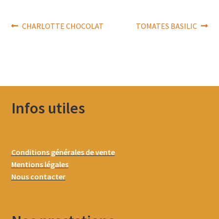
Navigation
Article
Article
CHARLOTTE CHOCOLAT
TOMATES BASILIC
précédent :
suivant :
de
l’article
Infos utiles
Conditions générales de vente
Mentions légales
Nous contacter