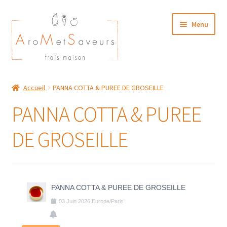
Aller
Aller
Menu
à
au
la
contenu
navigation
NOTRE CARTE TRAITEUR
Accueil
PANNA COTTA & PUREE DE GROSEILLE
Plat du Jour/ Menu Week end
PANNA COTTA & PUREE
NOS BOUTIQUES
DE GROSEILLE
MON COMPTE
PANNA COTTA & PUREE DE GROSEILLE
03
Juin
2026
Europe/Paris