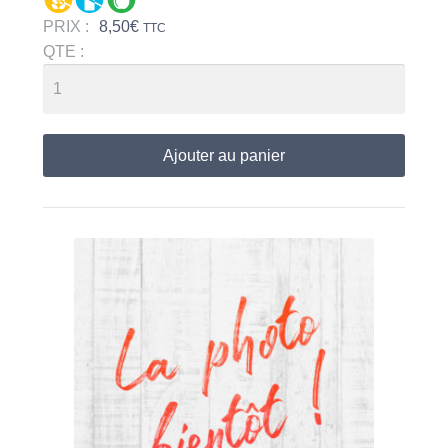
PRIX :
8,50
€
TTC
QTE :
Ajouter au panier