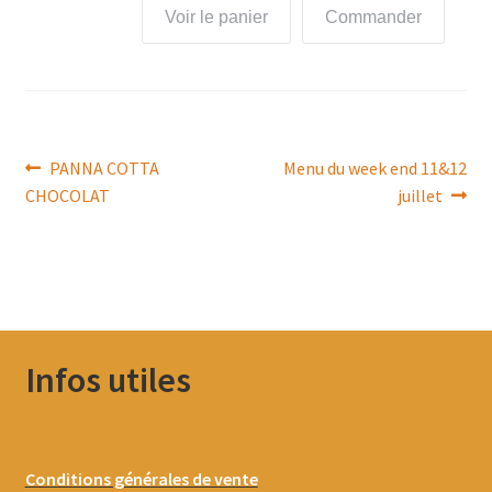
Voir le panier
Commander
Navigation
Article
Article
PANNA COTTA
Menu du week end 11&12
précédent :
suivant :
CHOCOLAT
juillet
de
l’article
Infos utiles
Conditions générales de vente