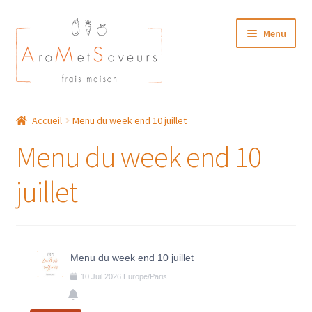
Aller
Aller
Menu
à
au
la
contenu
navigation
NOTRE CARTE TRAITEUR
Accueil
Menu du week end 10 juillet
Plat du Jour/ Menu Week end
Menu du week end 10
NOS BOUTIQUES
juillet
MON COMPTE
Menu du week end 10 juillet
10
Juil
2026
Europe/Paris