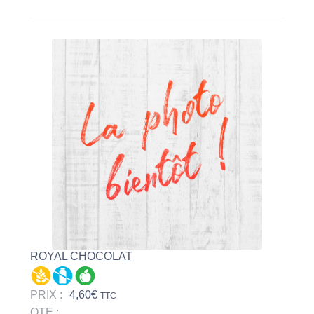
ROYAL CHOCOLAT
PRIX :
4,60
€
TTC
QTE :