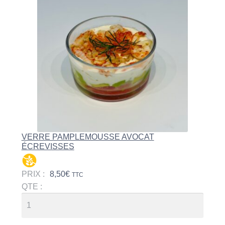
VERRE PAMPLEMOUSSE AVOCAT
ÉCREVISSES
PRIX :
8,50
€
TTC
QTE :