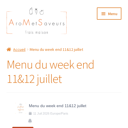
Aller
Aller
Menu
à
au
la
contenu
navigation
NOTRE CARTE TRAITEUR
Accueil
Menu du week end 11&12 juillet
Plat du Jour/ Menu Week end
Menu du week end
NOS BOUTIQUES
11&12 juillet
MON COMPTE
Menu du week end 11&12 juillet
11
Juil
2026
Europe/Paris