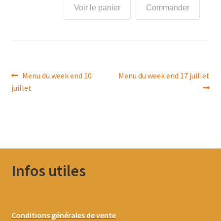
Voir le panier
Commander
Navigation
Article
Article
Menu du week end 10
Menu du week end 17 juillet
précédent :
suivant :
juillet
de
l’article
Infos utiles
Conditions générales de vente