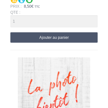
PRIX :
8,50
€
TTC
QTE :
Ajouter au panier