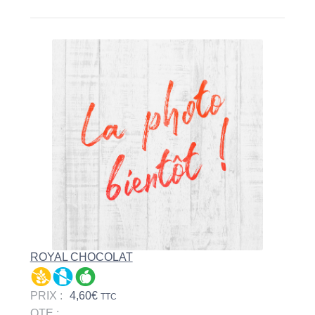
ROYAL CHOCOLAT
PRIX :
4,60
€
TTC
QTE :