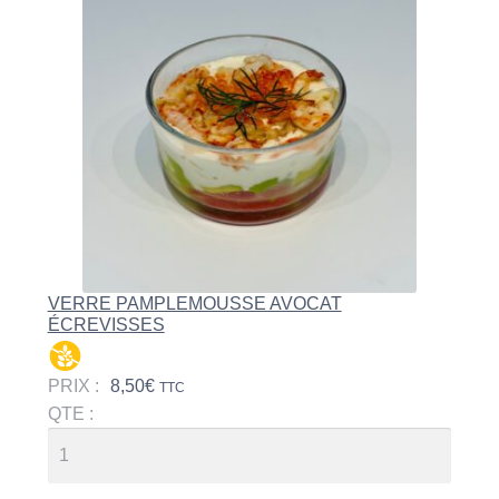
VERRE PAMPLEMOUSSE AVOCAT
ÉCREVISSES
PRIX :
8,50
€
TTC
QTE :