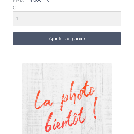
PRIX :
4,60
€
TTC
QTE :
Ajouter au panier