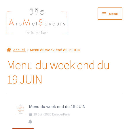
Aller
Aller
Menu
à
au
la
contenu
navigation
NOTRE CARTE TRAITEUR
Accueil
Menu du week end du 19 JUIN
Plat du Jour/ Menu Week end
Menu du week end du
NOS BOUTIQUES
19 JUIN
MON COMPTE
Menu du week end du 19 JUIN
19
Juin
2026
Europe/Paris