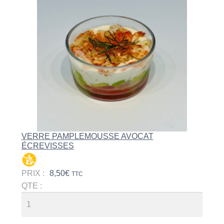
VERRE PAMPLEMOUSSE AVOCAT
ÉCREVISSES
PRIX :
8,50
€
TTC
QTE :