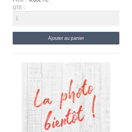
PRIX :
4,60
€
TTC
QTE :
Ajouter au panier