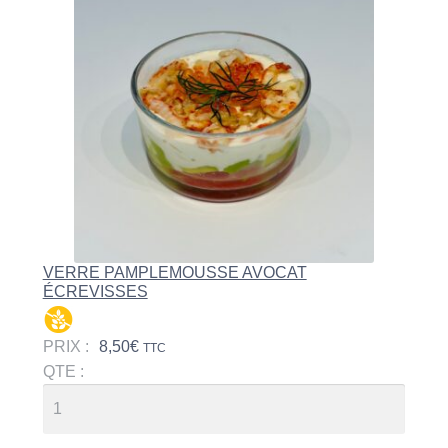
VERRE PAMPLEMOUSSE AVOCAT
ÉCREVISSES
PRIX :
8,50
€
TTC
QTE :