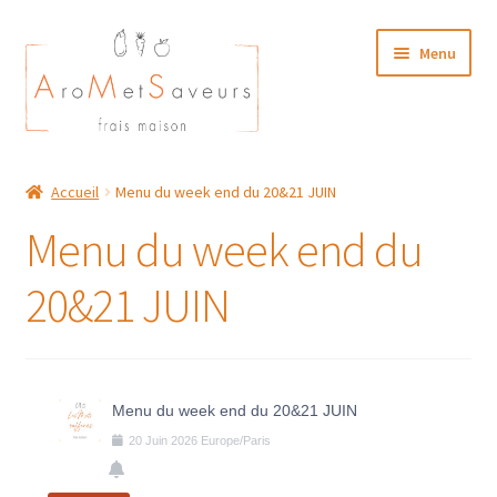
Aller
Aller
Menu
à
au
la
contenu
navigation
NOTRE CARTE TRAITEUR
Accueil
Menu du week end du 20&21 JUIN
Plat du Jour/ Menu Week end
Menu du week end du
NOS BOUTIQUES
20&21 JUIN
MON COMPTE
Menu du week end du 20&21 JUIN
20
Juin
2026
Europe/Paris