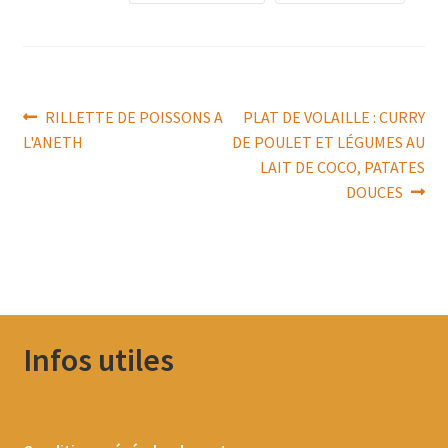
Navigation
Article
Article
RILLETTE DE POISSONS A
PLAT DE VOLAILLE : CURRY
précédent :
suivant :
L'ANETH
DE POULET ET LÉGUMES AU
de
LAIT DE COCO, PATATES
l’article
DOUCES
Infos utiles