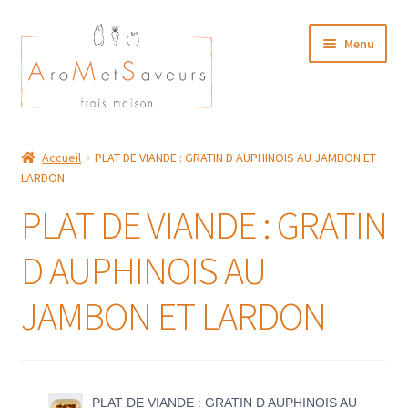
Aller
Aller
Menu
à
au
la
contenu
navigation
NOTRE CARTE TRAITEUR
Accueil
PLAT DE VIANDE : GRATIN D AUPHINOIS AU JAMBON ET
LARDON
Plat du Jour/ Menu Week end
PLAT DE VIANDE : GRATIN
NOS BOUTIQUES
D AUPHINOIS AU
MON COMPTE
JAMBON ET LARDON
PLAT DE VIANDE : GRATIN D AUPHINOIS AU