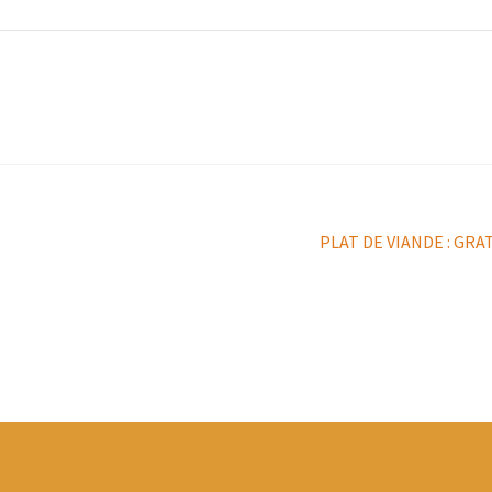
Article
PLAT DE VIANDE : GR
suivant :