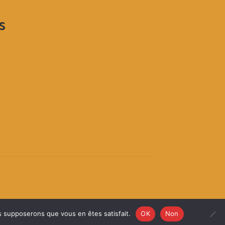
s
us supposerons que vous en êtes satisfait.
OK
Non