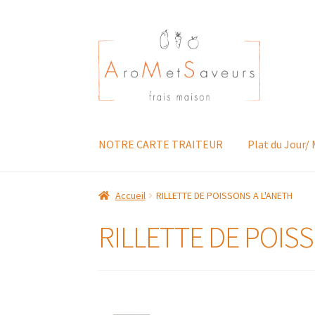
Aller
Aller
à
au
la
contenu
navigation
NOTRE CARTE TRAITEUR
Plat du Jour/
Accueil
RILLETTE DE POISSONS A L'ANETH
RILLETTE DE POIS