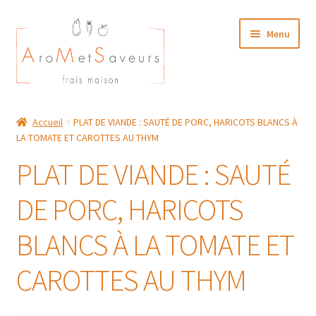
Aller
Aller
Menu
à
au
la
contenu
navigation
NOTRE CARTE TRAITEUR
Accueil
PLAT DE VIANDE : SAUTÉ DE PORC, HARICOTS BLANCS À
LA TOMATE ET CAROTTES AU THYM
Plat du Jour/ Menu Week end
PLAT DE VIANDE : SAUTÉ
NOS BOUTIQUES
DE PORC, HARICOTS
MON COMPTE
BLANCS À LA TOMATE ET
CAROTTES AU THYM