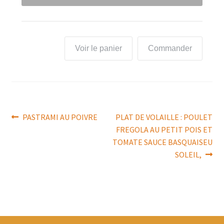
Voir le panier
Commander
Navigation
Article
Article
PASTRAMI AU POIVRE
PLAT DE VOLAILLE : POULET
précédent :
suivant :
FREGOLA AU PETIT POIS ET
de
TOMATE SAUCE BASQUAISEU
l’article
SOLEIL,