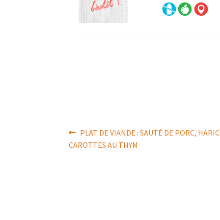
Navigation
Article
PLAT DE VIANDE : SAUTÉ DE PORC, HARI
précédent :
CAROTTES AU THYM
de
l’article