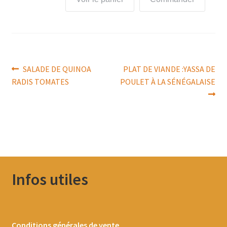
Navigation
Article
Article
SALADE DE QUINOA
PLAT DE VIANDE :YASSA DE
précédent :
suivant :
RADIS TOMATES
POULET À LA SÉNÉGALAISE
de
l’article
Infos utiles
Conditions générales de vente