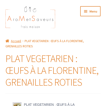
Aller
Aller
Menu
à
au
la
contenu
navigation
NOTRE CARTE TRAITEUR
Accueil
PLAT VEGETARIEN : ŒUFS À LA FLORENTINE,
GRENAILLES ROTIES
Plat du Jour/ Menu Week end
PLAT VEGETARIEN :
NOS BOUTIQUES
ŒUFS À LA FLORENTINE,
MON COMPTE
GRENAILLES ROTIES
PLAT VEGETARIEN : ŒUFS À LA