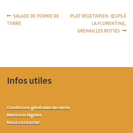
Navigation
Article
Article
SALADE DE POMME DE
PLAT VEGETARIEN : ŒUFS À
précédent :
suivant :
TERRE
LA FLORENTINE,
de
GRENAILLES ROTIES
l’article
Infos utiles
Conditions générales de vente
Mentions légales
Nous contacter