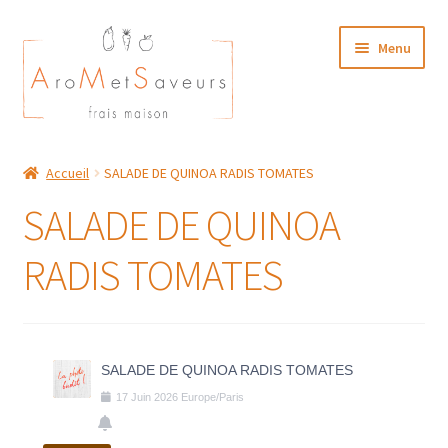
Aller
Aller
Menu
à
au
la
contenu
navigation
NOTRE CARTE TRAITEUR
Accueil
SALADE DE QUINOA RADIS TOMATES
Plat du Jour/ Menu Week end
SALADE DE QUINOA
NOS BOUTIQUES
RADIS TOMATES
MON COMPTE
SALADE DE QUINOA RADIS TOMATES
17
Juin
2026
Europe/Paris