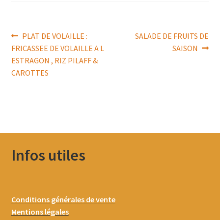
Navigation
Article
Article
PLAT DE VOLAILLE :
SALADE DE FRUITS DE
précédent :
suivant :
FRICASSEE DE VOLAILLE A L
SAISON
de
ESTRAGON , RIZ PILAFF &
l’article
CAROTTES
Infos utiles
Conditions générales de vente
Mentions légales