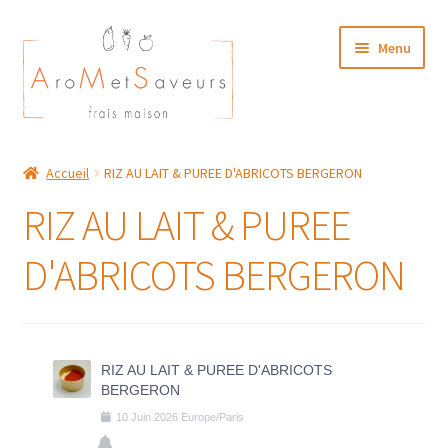
Aller
Aller
Menu
à
au
la
contenu
navigation
NOTRE CARTE TRAITEUR
Accueil
RIZ AU LAIT & PUREE D'ABRICOTS BERGERON
Plat du Jour/ Menu Week end
RIZ AU LAIT & PUREE
NOS BOUTIQUES
D'ABRICOTS BERGERON
MON COMPTE
RIZ AU LAIT & PUREE D'ABRICOTS
BERGERON
10
Juin
2026
Europe/Paris