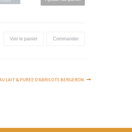
STOCK
Voir le panier
Commander
cle
 AU LAIT & PUREE D'ABRICOTS BERGERON
ant :