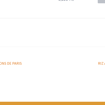
Arti
ONS DE PARIS
RIZ
suiv