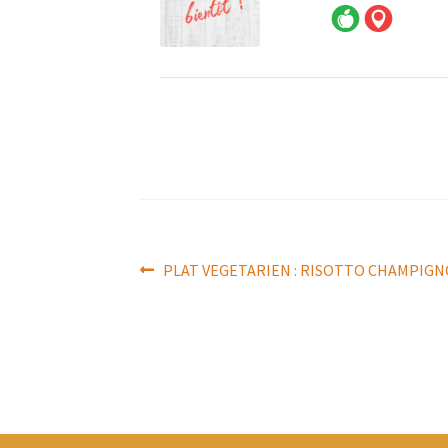
Navigation
Article
PLAT VEGETARIEN : RISOTTO CHAMPIGN
précédent :
de
l’article