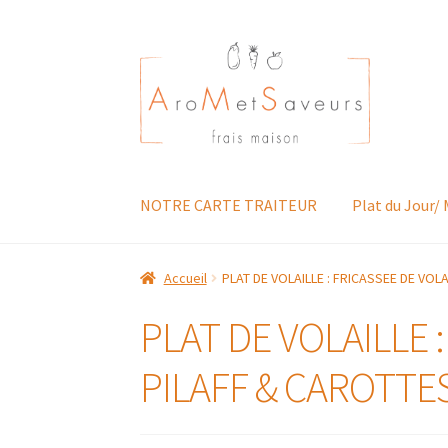
Aller
Aller
à
au
la
contenu
navigation
NOTRE CARTE TRAITEUR
Plat du Jour/
Accueil
PLAT DE VOLAILLE : FRICASSEE DE VOL
PLAT DE VOLAILLE :
PILAFF & CAROTTE