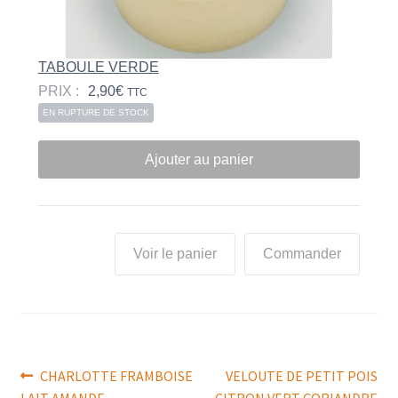
TABOULE VERDE
PRIX :
2,90
€
TTC
EN RUPTURE DE STOCK
Ajouter au panier
Voir le panier
Commander
Navigation
Article
Article
CHARLOTTE FRAMBOISE
VELOUTE DE PETIT POIS
précédent :
suivant :